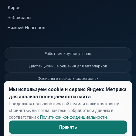
Киров
Чебоксары
Нижний Новгород
Работаем круглосуточно
Дистанционные решения для автопарков
Филиалы в нескольких регионах
© 2026 СоюзМедТранс. Все права защищены.
Мы используем cookie и сервис Яндекс.Метрика
для анализа посещаемости сайта.
Продолжая пользоваться сайтом или нажимая кнопку
ИМЕЮТСЯ ПРОТИВОПОКАЗАНИЯ. НЕОБХОДИМА КОНСУЛЬТАЦИЯ
«Принять», вы соглашаетесь с обработкой данных в
СПЕЦИАЛИСТА.
соответствии с
Политикой конфиденциальности
.
ИНФОРМАЦИЯ, РАЗМЕЩЕННАЯ НА САЙТЕ, НОСИТ
ИНФОРМАЦИОННЫЙ ХАРАКТЕР И НЕ ЯВЛЯЕТСЯ ПУБЛИЧНОЙ
Принять
ОФЕРТОЙ.