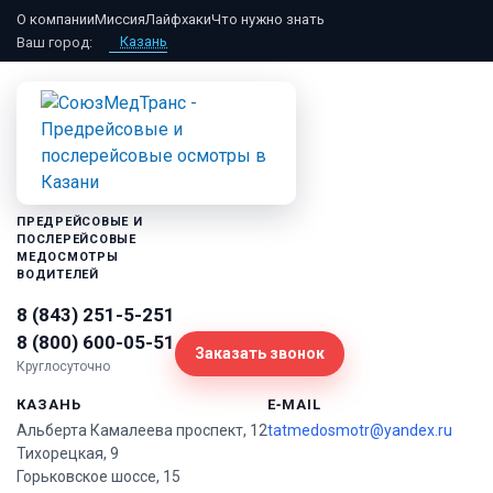
Skip
О компании
Миссия
Лайфхаки
Что нужно знать
to
Казань
Ваш город:
content
ПРЕДРЕЙСОВЫЕ И
ПОСЛЕРЕЙСОВЫЕ
МЕДОСМОТРЫ
ВОДИТЕЛЕЙ
8 (843) 251-5-251
8 (800) 600-05-51
Заказать звонок
Круглосуточно
КАЗАНЬ
E‑MAIL
Альберта Камалеева проспект, 12
tatmedosmotr@yandex.ru
Тихорецкая, 9
Горьковское шоссе, 15